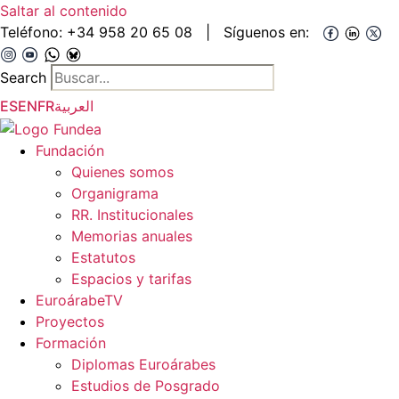
Saltar al contenido
Teléfono:
+34 958 20 65 08
|
Síguenos en:
Search
ES
EN
FR
العربية
Fundación
Quienes somos
Organigrama
RR. Institucionales
Memorias anuales
Estatutos
Espacios y tarifas
EuroárabeTV
Proyectos
Formación
Diplomas Euroárabes
Estudios de Posgrado