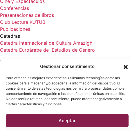
Cine y Espectáculos
Conferencias
Presentaciones de libros
Club Lectura KUTUB
Publicaciones
Cátedras
Cátedra Internacional de Cultura Amazigh
Cátedra Euroárabe de Estudios de Género
Noticias
Gestionar consentimiento
Blog
© 2023 Fundación Euroárabe de Altos Estudios
Para ofrecer las mejores experiencias, utilizamos tecnologías como las
Aviso legal
|
Privacidad
|
Cookies
|
Portal de transparencia
cookies para almacenar y/o acceder a la información del dispositivo. El
consentimiento de estas tecnologías nos permitirá procesar datos como el
|
Plan de igualdad
comportamiento de navegación o las identificaciones únicas en este sitio.
No consentir o retirar el consentimiento, puede afectar negativamente a
ciertas características y funciones.
Aceptar