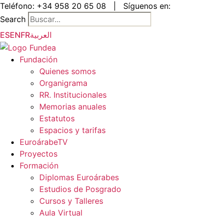
Saltar
Teléfono:
+34 958 20 65 08
|
Síguenos en:
al
Search
contenido
ES
EN
FR
العربية
Fundación
Quienes somos
Organigrama
RR. Institucionales
Memorias anuales
Estatutos
Espacios y tarifas
EuroárabeTV
Proyectos
Formación
Diplomas Euroárabes
Estudios de Posgrado
Cursos y Talleres
Aula Virtual