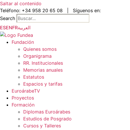
Saltar al contenido
Teléfono:
+34 958 20 65 08
|
Síguenos en:
Search
ES
EN
FR
العربية
Fundación
Quienes somos
Organigrama
RR. Institucionales
Memorias anuales
Estatutos
Espacios y tarifas
EuroárabeTV
Proyectos
Formación
Diplomas Euroárabes
Estudios de Posgrado
Cursos y Talleres