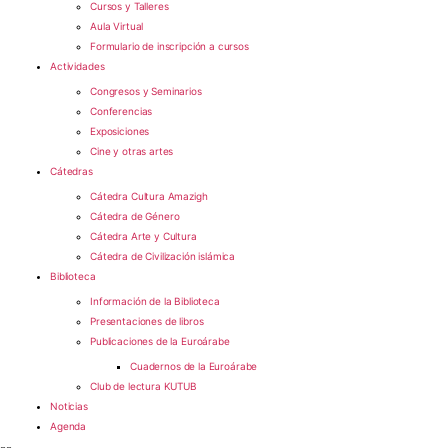
Cursos y Talleres
Aula Virtual
Formulario de inscripción a cursos
Actividades
Congresos y Seminarios
Conferencias
Exposiciones
Cine y otras artes
Cátedras
Cátedra Cultura Amazigh
Cátedra de Género
Cátedra Arte y Cultura
Cátedra de Civilización islámica
Biblioteca
Información de la Biblioteca
Presentaciones de libros
Publicaciones de la Euroárabe
Cuadernos de la Euroárabe
Club de lectura KUTUB
Noticias
Agenda