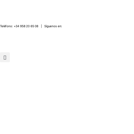
Teléfono:
+34 958 20 65 08
|
Síguenos en: