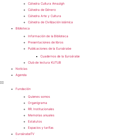
Cátedra Cultura Amazigh
Cátedra de Género
Cátedra Arte y Cultura
Cátedra de Civilización islámica
Biblioteca
Información de la Biblioteca
Presentaciones de libros
Publicaciones de la Euroárabe
Cuadernos de la Euroárabe
Club de lectura KUTUB
Noticias
Agenda
Fundación
Quienes somos
Organigrama
RR. Institucionales
Memorias anuales
Estatutos
Espacios y tarifas
EuroárabeTV