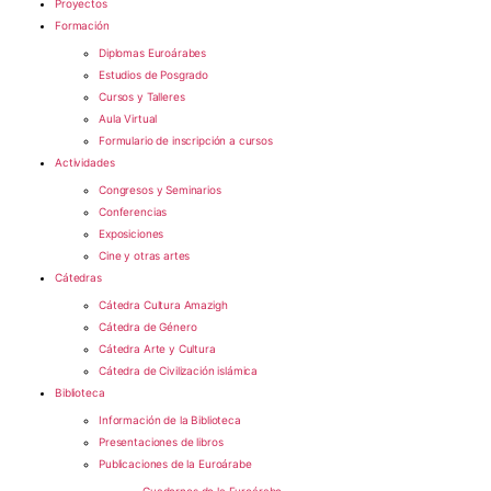
Proyectos
Formación
Diplomas Euroárabes
Estudios de Posgrado
Cursos y Talleres
Aula Virtual
Formulario de inscripción a cursos
Actividades
Congresos y Seminarios
Conferencias
Exposiciones
Cine y otras artes
Cátedras
Cátedra Cultura Amazigh
Cátedra de Género
Cátedra Arte y Cultura
Cátedra de Civilización islámica
Biblioteca
Información de la Biblioteca
Presentaciones de libros
Publicaciones de la Euroárabe
Cuadernos de la Euroárabe