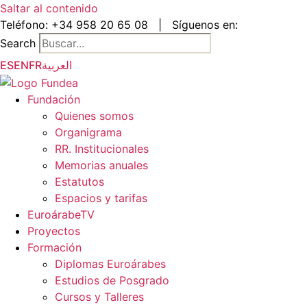
Saltar al contenido
Teléfono:
+34 958 20 65 08
|
Síguenos en:
Search
ES
EN
FR
العربية
Fundación
Quienes somos
Organigrama
RR. Institucionales
Memorias anuales
Estatutos
Espacios y tarifas
EuroárabeTV
Proyectos
Formación
Diplomas Euroárabes
Estudios de Posgrado
Cursos y Talleres