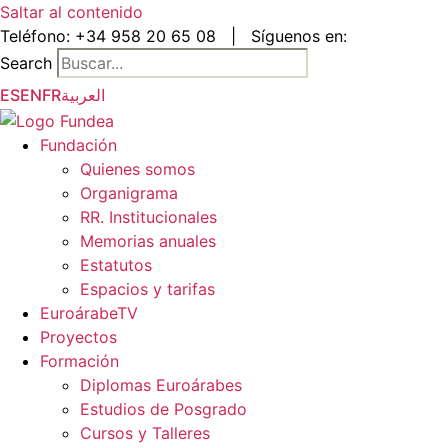
Saltar al contenido
Teléfono:
+34 958 20 65 08
|
Síguenos en:
Search
ES
EN
FR
العربية
Fundación
Quienes somos
Organigrama
RR. Institucionales
Memorias anuales
Estatutos
Espacios y tarifas
EuroárabeTV
Proyectos
Formación
Diplomas Euroárabes
Estudios de Posgrado
Cursos y Talleres