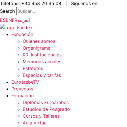
Saltar
Teléfono:
+34 958 20 65 08
|
Síguenos en:
al
Search
contenido
ES
EN
FR
العربية
Fundación
Quienes somos
Organigrama
RR. Institucionales
Memorias anuales
Estatutos
Espacios y tarifas
EuroárabeTV
Proyectos
Formación
Diplomas Euroárabes
Estudios de Posgrado
Cursos y Talleres
Aula Virtual