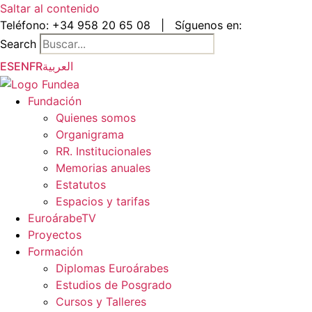
Saltar al contenido
Teléfono:
+34 958 20 65 08
|
Síguenos en:
Search
ES
EN
FR
العربية
Fundación
Quienes somos
Organigrama
RR. Institucionales
Memorias anuales
Estatutos
Espacios y tarifas
EuroárabeTV
Proyectos
Formación
Diplomas Euroárabes
Estudios de Posgrado
Cursos y Talleres