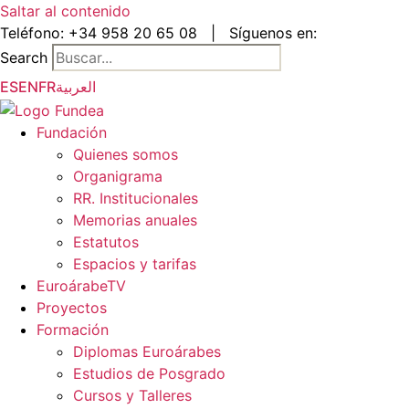
Saltar al contenido
Teléfono:
+34 958 20 65 08
|
Síguenos en:
Search
ES
EN
FR
العربية
Fundación
Quienes somos
Organigrama
RR. Institucionales
Memorias anuales
Estatutos
Espacios y tarifas
EuroárabeTV
Proyectos
Formación
Diplomas Euroárabes
Estudios de Posgrado
Cursos y Talleres