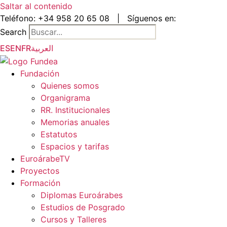
Saltar al contenido
Teléfono:
+34 958 20 65 08
|
Síguenos en:
Search
ES
EN
FR
العربية
Fundación
Quienes somos
Organigrama
RR. Institucionales
Memorias anuales
Estatutos
Espacios y tarifas
EuroárabeTV
Proyectos
Formación
Diplomas Euroárabes
Estudios de Posgrado
Cursos y Talleres