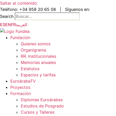
Saltar al contenido
Teléfono:
+34 958 20 65 08
|
Síguenos en:
Search
ES
EN
FR
العربية
Fundación
Quienes somos
Organigrama
RR. Institucionales
Memorias anuales
Estatutos
Espacios y tarifas
EuroárabeTV
Proyectos
Formación
Diplomas Euroárabes
Estudios de Posgrado
Cursos y Talleres