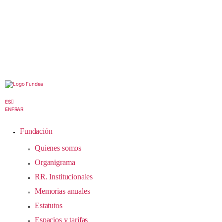
ES
EN
FR
AR
Fundación
Quienes somos
Organigrama
RR. Institucionales
Memorias anuales
Estatutos
Espacios y tarifas