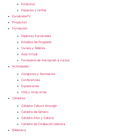
Estatutos
Espacios y tarifas
EuroárabeTV
Proyectos
Formación
Diplomas Euroárabes
Estudios de Posgrado
Cursos y Talleres
Aula Virtual
Formulario de inscripción a cursos
Actividades
Congresos y Seminarios
Conferencias
Exposiciones
Cine y otras artes
Cátedras
Cátedra Cultura Amazigh
Cátedra de Género
Cátedra Arte y Cultura
Cátedra de Civilización islámica
Biblioteca