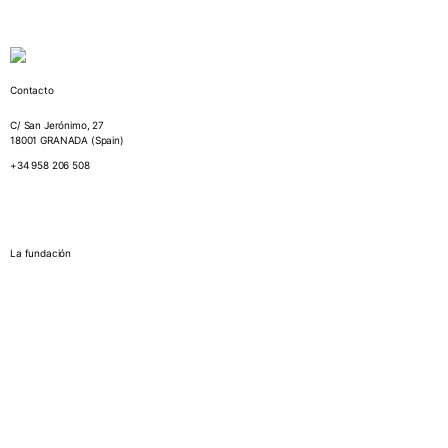
Contacto
C/ San Jerónimo, 27
18001 GRANADA (Spain)
+34 958 206 508
La fundación
¿Quiénes somos?
Memorias Anuales
Biblioteca
Organigrama
Espacios y tarifas
Estatutos de
la Fundación Euroárabe
Relaciones Institucionales
Proyectos