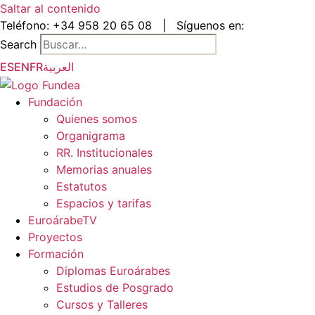
Saltar al contenido
Teléfono:
+34 958 20 65 08
|
Síguenos en:
Search
ES
EN
FR
العربية
Fundación
Quienes somos
Organigrama
RR. Institucionales
Memorias anuales
Estatutos
Espacios y tarifas
EuroárabeTV
Proyectos
Formación
Diplomas Euroárabes
Estudios de Posgrado
Cursos y Talleres