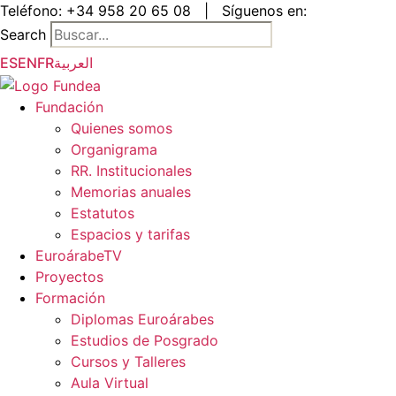
Saltar
Teléfono:
+34 958 20 65 08
|
Síguenos en:
al
Search
contenido
ES
EN
FR
العربية
Fundación
Quienes somos
Organigrama
RR. Institucionales
Memorias anuales
Estatutos
Espacios y tarifas
EuroárabeTV
Proyectos
Formación
Diplomas Euroárabes
Estudios de Posgrado
Cursos y Talleres
Aula Virtual