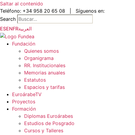
Saltar al contenido
Teléfono:
+34 958 20 65 08
|
Síguenos en:
Search
ES
EN
FR
العربية
Fundación
Quienes somos
Organigrama
RR. Institucionales
Memorias anuales
Estatutos
Espacios y tarifas
EuroárabeTV
Proyectos
Formación
Diplomas Euroárabes
Estudios de Posgrado
Cursos y Talleres