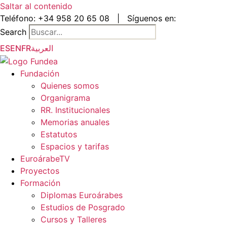
Saltar al contenido
Teléfono:
+34 958 20 65 08
|
Síguenos en:
Search
ES
EN
FR
العربية
Fundación
Quienes somos
Organigrama
RR. Institucionales
Memorias anuales
Estatutos
Espacios y tarifas
EuroárabeTV
Proyectos
Formación
Diplomas Euroárabes
Estudios de Posgrado
Cursos y Talleres