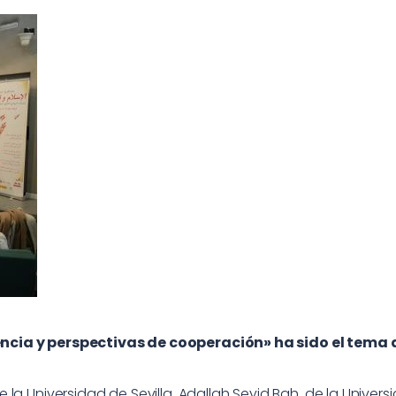
ncia y perspectivas de cooperación» ha sido el tema 
la Universidad de Sevilla, Adallah Seyid Bah, de la Univer