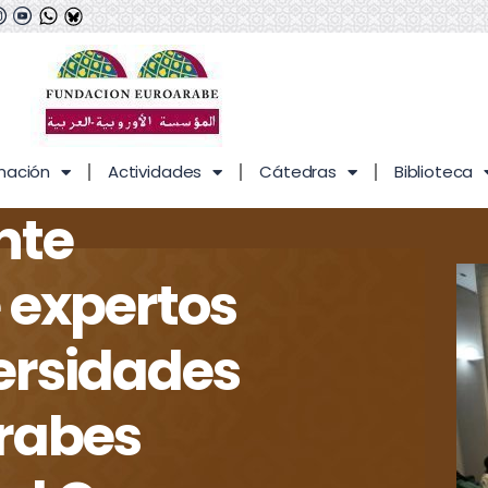
mación
Actividades
Cátedras
Biblioteca
nte
e expertos
ersidades
rabes