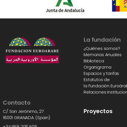
La fundación
¿Quiénes somos?
Memorias Anuales
Biblioteca
Organigrama
Espacios y tarifas
Estatutos de
la Fundación Euroár
Relaciones Institucio
Contacto
Proyectos
C/ San Jerónimo, 27
18001 GRANADA (Spain)
+34 958 206 508