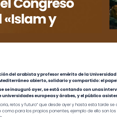
 el Congreso
 «Islam y
nción del arabista y profesor emérito de la Universid
diterráneo abierto, solidario y compartido: el papel
que se inauguró ayer, se está contando con unas inter
e universidades europeas y árabes, y el público asiste
toria, retos y futuro” que desde ayer y hasta esta tarde s
ito como para los propios ponentes, ejemplo de ello son l