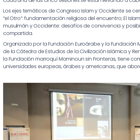
cada una de las cinco sesiones se están llevando a cab
Los ejes temáticos de Congreso Islam y Occidente se cent
“el Otro”: fundamentación religiosa del encuentro; El Isl
musulmán y Occidente: desafíos de convivencia y posi
compartida.
Organizado por la Fundación Euroárabe y la Fundación Mo
de la Cátedra de Estudios de la Civilización Islámica y 
la Fundación marroquí Mominoun sin Fronteras, tiene com
universidades europeas, árabes y americanas, que abord