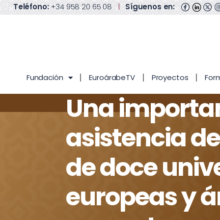
Teléfono:
+34 958 20 65 08
|
Síguenos en:
Fundación
EuroárabeTV
Proyectos
For
Una importa
asistencia d
de doce univ
europeas y á