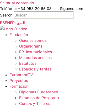
Saltar al contenido
Teléfono:
+34 958 20 65 08
|
Síguenos en:
Search
ES
EN
FR
العربية
Fundación
Quienes somos
Organigrama
RR. Institucionales
Memorias anuales
Estatutos
Espacios y tarifas
EuroárabeTV
Proyectos
Formación
Diplomas Euroárabes
Estudios de Posgrado
Cursos y Talleres