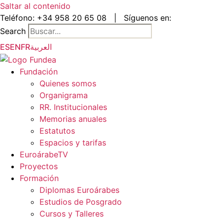
Saltar al contenido
Teléfono:
+34 958 20 65 08
|
Síguenos en:
Search
ES
EN
FR
العربية
Fundación
Quienes somos
Organigrama
RR. Institucionales
Memorias anuales
Estatutos
Espacios y tarifas
EuroárabeTV
Proyectos
Formación
Diplomas Euroárabes
Estudios de Posgrado
Cursos y Talleres