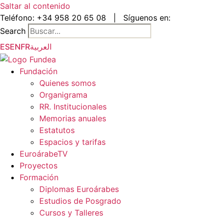
Saltar al contenido
Teléfono:
+34 958 20 65 08
|
Síguenos en:
Search
ES
EN
FR
العربية
Fundación
Quienes somos
Organigrama
RR. Institucionales
Memorias anuales
Estatutos
Espacios y tarifas
EuroárabeTV
Proyectos
Formación
Diplomas Euroárabes
Estudios de Posgrado
Cursos y Talleres