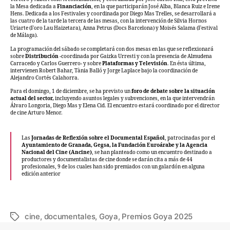
la Mesa dedicada a
Financiación
, en la que participarán José Alba, Blanca Ruiz e Irene
Hens. Dedicada a los Festivales y coordinada por Diego Mas Trelles, se desarrollará a
las cuatro de la tarde la tercera de las mesas, con la intervención de Silvia Hornos
Uriarte (Foro Lau Haizetara), Anna Petrus (Docs Barcelona) y Moisés Salama (Festival
de Málaga).
La programación del sábado se completará con dos mesas en las que se reflexionará
sobre
Distribución
-coordinada por Gaizka Urresti y con la presencia de Almudena
Carracedo y Carlos Guerrero- y sobre
Plataformas y Televisión
. En ésta última,
intervienen Robert Bahar, Tània Balló y Jorge Laplace bajo la coordinación de
Alejandro Cortés Calahorra.
Para el domingo, 1 de diciembre, se ha previsto un
foro de debate sobre la situación
actual del sector,
incluyendo asuntos legales y subvenciones, en la que intervendrán
Álvaro Longoria, Diego Mas y Elena Cid. El encuentro estará coordinado por el director
de cine Arturo Menor.
Las
Jornadas de Reflexión sobre el Documental Español
, patrocinadas por el
Ayuntamiento de Granada, Gegsa, la Fundación Euroárabe y la Agencia
Nacional del Cine (Ancine)
, se han planteado como un encuentro destinado a
productores y documentalistas de cine donde se darán cita a más de 44
profesionales, 9 de los cuales han sido premiados con un galardón en alguna
edición anterior
cine
,
documentales
,
Goya
,
Premios Goya 2025
Etiquetas