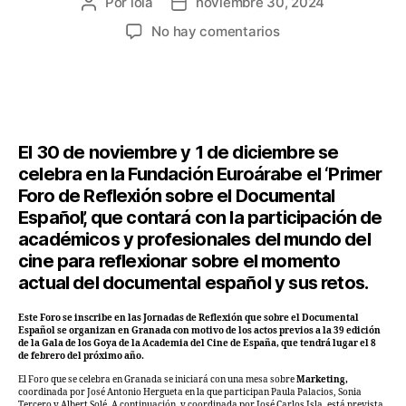
Por
lola
noviembre 30, 2024
Autor
Fecha
de
de
en
No hay comentarios
la
la
La
entrada
entrada
Euroárabe
recibe
el
Primer
El 30 de noviembre y 1 de diciembre se
Foro
de
celebra en la Fundación Euroárabe el ‘Primer
Reflexión
Foro de Reflexión sobre el Documental
sobre
Español’, que contará con la participación de
el
académicos y profesionales del mundo del
Documental
cine para reflexionar sobre el momento
Español
actual del documental español y sus retos.
Este Foro se inscribe en las Jornadas de Reflexión que sobre el Documental
Español se organizan en Granada con motivo de los actos previos a la 39 edición
de la Gala de los Goya de la Academia del Cine de España, que tendrá lugar el 8
de febrero del próximo año.
El Foro que se celebra en Granada se iniciará con una mesa sobre
Marketing,
coordinada por José Antonio Hergueta en la que participan Paula Palacios, Sonia
Tercero y Albert Solé. A continuación, y coordinada por José Carlos Isla, está prevista