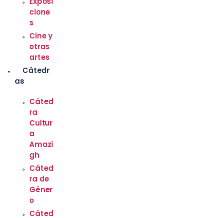
Exposi
cione
s
Cine y
otras
artes
Cátedr
as
Cáted
ra
Cultur
a
Amazi
gh
Cáted
ra de
Géner
o
Cáted