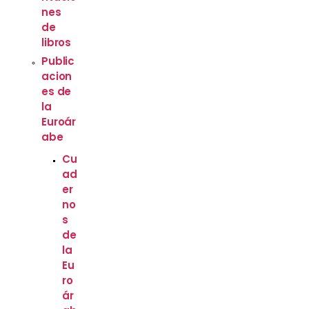
nes
de
libros
Public
acion
es de
la
Euroár
abe
Cu
ad
er
no
s
de
la
Eu
ro
ár