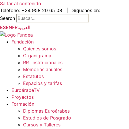
Saltar al contenido
Teléfono:
+34 958 20 65 08
|
Síguenos en:
Search
ES
EN
FR
العربية
Fundación
Quienes somos
Organigrama
RR. Institucionales
Memorias anuales
Estatutos
Espacios y tarifas
EuroárabeTV
Proyectos
Formación
Diplomas Euroárabes
Estudios de Posgrado
Cursos y Talleres