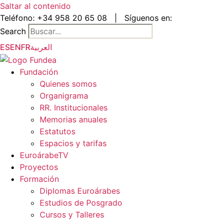
Saltar al contenido
Teléfono:
+34 958 20 65 08
|
Síguenos en:
Search
ES
EN
FR
العربية
Fundación
Quienes somos
Organigrama
RR. Institucionales
Memorias anuales
Estatutos
Espacios y tarifas
EuroárabeTV
Proyectos
Formación
Diplomas Euroárabes
Estudios de Posgrado
Cursos y Talleres