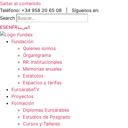
Saltar al contenido
Teléfono:
+34 958 20 65 08
|
Síguenos en:
Search
ES
EN
FR
العربية
Fundación
Quienes somos
Organigrama
RR. Institucionales
Memorias anuales
Estatutos
Espacios y tarifas
EuroárabeTV
Proyectos
Formación
Diplomas Euroárabes
Estudios de Posgrado
Cursos y Talleres