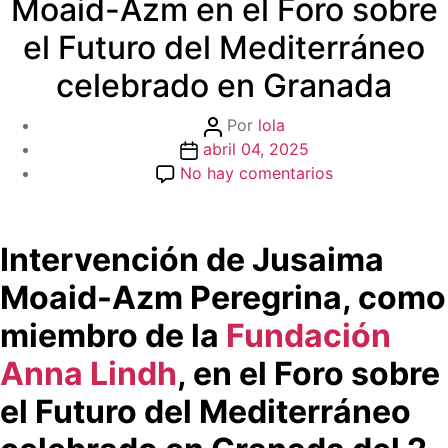
Moaid-Azm en el Foro sobre
el Futuro del Mediterráneo
celebrado en Granada
Autor
Por
lola
Fecha
de
abril 04, 2025
de
la
en
No hay comentarios
la
entrada
Intervención
entrada
de
Jusaima
Intervención de Jusaima
Moaid-
Moaid-Azm Peregrina, como
Azm
en
miembro de la
Fundación
el
Anna Lindh
, en el Foro sobre
Foro
sobre
el Futuro del Mediterráneo
el
Futuro