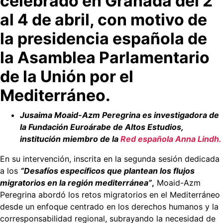
celebrado en Granada del 2
del
al 4 de abril, con motivo de
Mediterráneo
celebrado
la presidencia española de
en
la Asamblea Parlamentario
Granada
de la Unión por el
Mediterráneo.
Jusaima Moaid-Azm Peregrina es investigadora de
la Fundación Euroárabe de Altos Estudios,
institución miembro de la
Red española Anna Lind
h.
En su intervención, inscrita en la segunda sesión dedicada
a los
“Desafíos específicos que plantean los flujos
migratorios en la región mediterránea”
,
Moaid-Azm
Peregrina abordó los retos migratorios en el Mediterráneo
desde un enfoque centrado en los derechos humanos y la
corresponsabilidad regional, subrayando la necesidad de