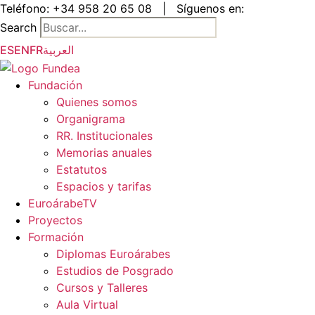
Saltar
Teléfono:
+34 958 20 65 08
|
Síguenos en:
al
Search
contenido
ES
EN
FR
العربية
Fundación
Quienes somos
Organigrama
RR. Institucionales
Memorias anuales
Estatutos
Espacios y tarifas
EuroárabeTV
Proyectos
Formación
Diplomas Euroárabes
Estudios de Posgrado
Cursos y Talleres
Aula Virtual