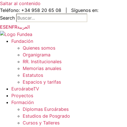
Saltar al contenido
Teléfono:
+34 958 20 65 08
|
Síguenos en:
Search
ES
EN
FR
العربية
Fundación
Quienes somos
Organigrama
RR. Institucionales
Memorias anuales
Estatutos
Espacios y tarifas
EuroárabeTV
Proyectos
Formación
Diplomas Euroárabes
Estudios de Posgrado
Cursos y Talleres