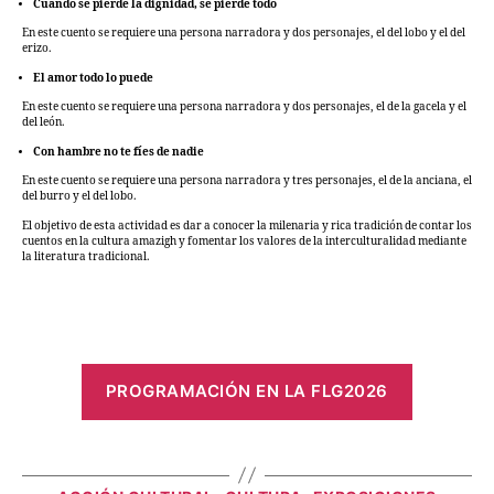
Cuando se pierde la dignidad, se pierde todo
En este cuento se requiere una persona narradora y dos personajes, el del lobo y el del
erizo.
El amor todo lo puede
En este cuento se requiere una persona narradora y dos personajes, el de la gacela y el
del león.
Con hambre no te fíes de nadie
En este cuento se requiere una persona narradora y tres personajes, el de la anciana, el
del burro y el del lobo.
El objetivo de esta actividad es dar a conocer la milenaria y rica tradición de contar los
cuentos en la cultura amazigh y fomentar los valores de la interculturalidad mediante
la literatura tradicional.
PROGRAMACIÓN EN LA FLG2026