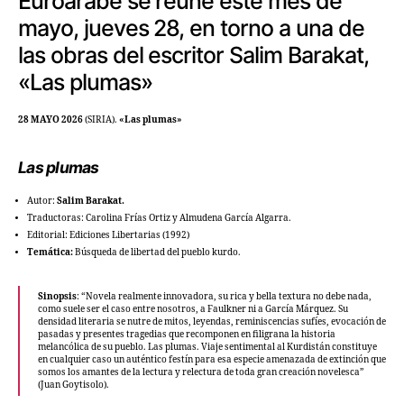
Euroárabe se reúne este mes de
mayo, jueves 28, en torno a una de
las obras del escritor Salim Barakat,
«Las plumas»
28 MAYO 2026
(SIRIA).
«Las plumas»
Las plumas
Autor:
Salim Barakat.
Traductoras: Carolina Frías Ortiz y Almudena García Algarra.
Editorial: Ediciones Libertarias (1992)
Temática:
Búsqueda de libertad del pueblo kurdo.
Sinopsis
: “Novela realmente innovadora, su rica y bella textura no debe nada,
como suele ser el caso entre nosotros, a Faulkner ni a García Márquez. Su
densidad literaria se nutre de mitos, leyendas, reminiscencias sufíes, evocación de
pasadas y presentes tragedias que recomponen en filigrana la historia
melancólica de su pueblo. Las plumas. Viaje sentimental al Kurdistán constituye
en cualquier caso un auténtico festín para esa especie amenazada de extinción que
somos los amantes de la lectura y relectura de toda gran creación novelesca”
(Juan Goytisolo).