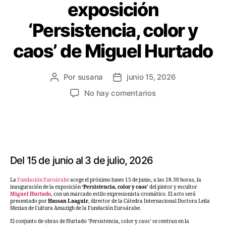
exposición
‘Persistencia, color y
caos’ de Miguel Hurtado
Por
susana
junio 15, 2026
No hay comentarios
Del 15 de junio al 3 de julio, 2026
La
Fundación Euroárabe
acoge el próximo lunes 15 de junio, a las 18.30 horas, la
inauguración de la exposición
‘Persistencia, color y caos’
del pintor y escultor
Miguel Hurtado
, con un marcado estilo expresionista cromático. El acto será
presentado por
Hassan Laaguir
, director de la Cátedra Internacional Doctora Leila
Mezian de Cultura Amazigh de la Fundación Euroárabe.
El conjunto de obras de Hurtado ‘Persistencia, color y caos’ se centran en la