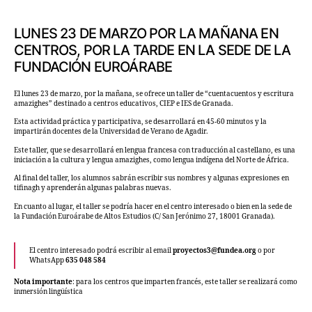
LUNES 23 DE MARZO POR LA MAÑANA EN
CENTROS, POR LA TARDE EN LA SEDE DE LA
FUNDACIÓN EUROÁRABE
El lunes 23 de marzo, por la mañana, se ofrece un taller de “cuentacuentos y escritura
amazighes” destinado a centros educativos, CIEP e IES de Granada.
Esta actividad práctica y participativa, se desarrollará en 45-60 minutos y la
impartirán docentes de la Universidad de Verano de Agadir.
Este taller, que se desarrollará en lengua francesa con traducción al castellano, es una
iniciación a la cultura y lengua amazighes, como lengua indígena del Norte de África.
Al final del taller, los alumnos sabrán escribir sus nombres y algunas expresiones en
tifinagh y aprenderán algunas palabras nuevas.
En cuanto al lugar, el taller se podría hacer en el centro interesado o bien en la sede de
la Fundación Euroárabe de Altos Estudios (C/ San Jerónimo 27, 18001 Granada).
El centro interesado podrá escribir al email
proyectos3@fundea.org
o por
WhatsApp
635 048 584
Nota importante
: para los centros que imparten francés, este taller se realizará como
inmersión lingüística