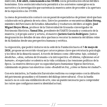
miércoles,
8 de abril, comenzando a las 18:00h
con la presentación oficial del libro
homónimo. Esta sesión introductoria permitirá a los asistentes sumergirse en la
narrativa y la investigación que sustentan la muestra antes de proceder a la apertura
de la exposición a las 19:00h.
La mesa de presentación contará con un panel de especialistas de primer nivel que han
colaborado en la génesis de esta obra. Entre los ponentes se encuentran
Alina Strong
,
miembro del Patronato de Estudios Alhameños y traductora del libro al inglés;
José
Miguel Reyes Mesa
, profesor de la Universidad de Granada e investigador de
Patrimonio Histórico;
Yamal Din
, presidente de FIARTE Granada y comisario de la
muestra; y el propio autor y artista, el maestro
Jacinto García Rodríguez
. Juntos
desgranarán los detalles de una obra que busca rescatar la memoria del último reino
de Al-Ándalus desde una perspectiva humana y estética.
La exposición, que podrá visitarse en la sede de la Fundación hasta el
7 de mayo de
2026
, propone un recorrido visual por catorce piezas clave que retratan la psicología
y los hitos de la dinastía nazarí. A través de lienzos como
«Moraima: lujo, soledad y
desdicha»
,
«Aixa, sultana de Granada»
o la introspectiva
«El dilema, reflexiones en el
hamam»
, el espectador se adentra en la vida cotidiana y las tensiones políticas de la
época. La muestra destaca por su capacidad para humanizar figuras históricas,
culminando en piezas tan emotivas como
«Boabdil en Fez, ¿cómo se llama mi ciudad?»
.
Con esta iniciativa, la Fundación Euroárabe reafirma su compromiso con la difusión
del patrimonio granadino y el fomento del diálogo intercultural. «Tras la huella
nazarí» no es solo una exhibición de arte, sino un puente necesario para comprender
las raíces que configuran nuestra identidad actual.