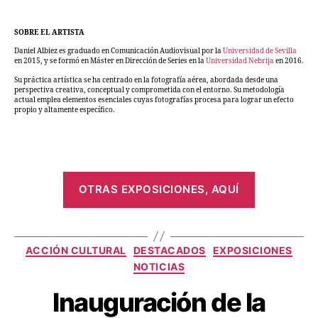
SOBRE EL ARTISTA
Daniel Albiez es graduado en Comunicación Audiovisual por la
Universidad de Sevilla
en 2015, y se formó en Máster en Dirección de Series en la
Universidad Nebrija
en 2016.
Su práctica artística se ha centrado en la fotografía aérea, abordada desde una
perspectiva creativa, conceptual y comprometida con el entorno. Su metodología
actual emplea elementos esenciales cuyas fotografías procesa para lograr un efecto
propio y altamente específico.
OTRAS EXPOSICIONES, AQUÍ
ACCIÓN CULTURAL
DESTACADOS
EXPOSICIONES
NOTICIAS
Inauguración de la