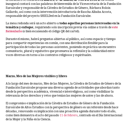
inaugural contará con las palabras de bienvenida de la Vicesecretaria de la Fundación
Euroárabe y responsable de la Cátedra de Estudios de Género, Bárbara Boloix
Gallardo, así como con la intervención introductoria de Rascha Albaba Acosta,
responsable del proyecto SHIELDed en la Fundación Euroárabe.
La mesa redonda será un acto abierto a
todas aquellas personas interesadas en la
temática y enfoque
, requiriendo solo inscripción previa vía online a través de
este
formulario
(o bien escaneando el código QR del cartel).
Durante el mismo, habrá preguntas abiertas al público, así como espacio y tiempo
para compartir experiencias en común, con una distribución flexible para la
participación de todas las personas asistentes, poniendo en práctica un encuentro
comunitario, plural y equitativo que promueva la reflexión y la solidaridad entre
voces diversas en torno a los contextos religiosos y espirituales.
Marzo, Mes de las Mujeres visibles y libres
A lo largo del mes de marzo, Mes de las Mujeres, la Cátedra de Estudios de Género de la
Fundación Euroárabe propone una diversa agenda de actividades que abordan tanto
desde la perspectiva académica, vivencial e interreligiosa, así como visibilizar la
relevancia de los derechos y retos que tenían las mujeres de antes y las de ahora.
El compromiso e implicación de la Cátedra de Estudios de Género de la Fundación
Euroárabe de Altos Estudios con la perspectiva de género es un referente desde hace
décadas, renovando su implicación con una proactiva agenda durante todo el año,
como bien demuestra el acto del pasado
11 de febrero
, centrado en el Día Internacional
de la Mujer y la Niña en la Ciencia.