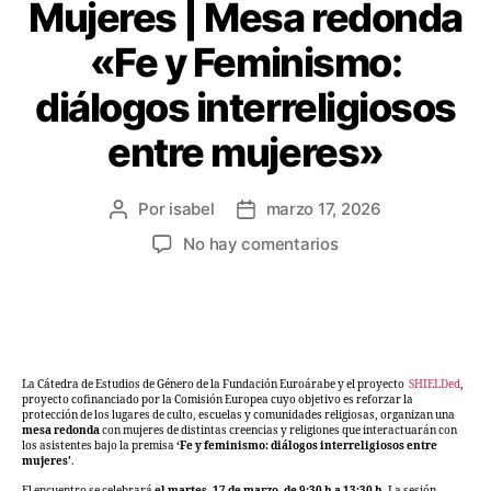
Mujeres | Mesa redonda
«Fe y Feminismo:
diálogos interreligiosos
entre mujeres»
Por
isabel
marzo 17, 2026
No hay comentarios
La Cátedra de Estudios de Género de la Fundación Euroárabe y el proyecto
SHIELDed
,
proyecto cofinanciado por la Comisión Europea cuyo objetivo es reforzar la
protección de los lugares de culto, escuelas y comunidades religiosas, organizan una
mesa redonda
con mujeres de distintas creencias y religiones que interactuarán con
los asistentes bajo la premisa
‘Fe y feminismo: diálogos interreligiosos entre
mujeres’
.
El encuentro se celebrará
el martes, 17 de marzo, de 9:30 h a 13:30 h.
La sesión