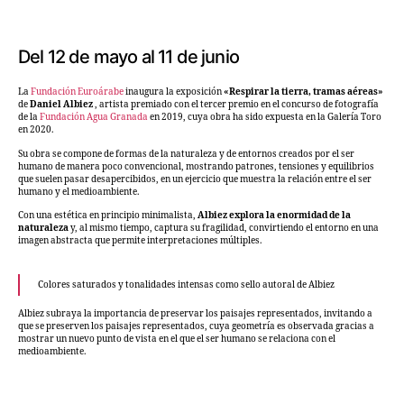
Del 12 de mayo al 11 de junio
La
Fundación Euroárabe
inaugura la exposición
«Respirar la tierra, tramas aéreas»
de
Daniel Albiez
, artista premiado con el tercer premio en el concurso de fotografía
de la
Fundación Agua Granada
en 2019, cuya obra ha sido expuesta en la Galería Toro
en 2020.
Su obra se compone de formas de la naturaleza y de entornos creados por el ser
humano de manera poco convencional, mostrando patrones, tensiones y equilibrios
que suelen pasar desapercibidos, en un ejercicio que muestra la relación entre el ser
humano y el medioambiente.
Con una estética en principio minimalista,
Albiez explora la enormidad de la
naturaleza
y, al mismo tiempo, captura su fragilidad, convirtiendo el entorno en una
imagen abstracta que permite interpretaciones múltiples.
Colores saturados y tonalidades intensas como sello autoral de Albiez
Albiez subraya la importancia de preservar los paisajes representados, invitando a
que se preserven los paisajes representados, cuya geometría es observada gracias a
mostrar un nuevo punto de vista en el que el ser humano se relaciona con el
medioambiente.