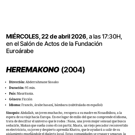
MIÉRCOLES, 22 de abril 2026
, a las 17:30H,
en el Salón de Actos de la Fundación
Euroárabe
HEREMAKONO
(2004)
Dirección:
Abderrahmane Sissako
Duración:
95 min.
País:
Mauritania.
Género:
Ficción
Idioma:
Francés, árabe hasaní, bámbara (subtitulada en español)
Sinopsis:
Abdallah, un joven muchacho, recupera a su madre en Nouadhibou, a la
espera de su viaje hacia Europa. En ese lugar de exilio del que no comprende el idioma,
trata de descifrar el universo que le rodea : Nana, una joven mujer sensual que busca
seducirle, Makan que sueña como él con partir, Maata, un viejo pescador reconvertido
en electricista, su joven y despierto aprendiz Khatra, que le ayudará a salir de su
aislamiento enseñándole el dialecto local. Estas comunidades se cruzan y separan, la