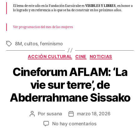
El lema de este año en la Fundación Euroárabe es
VISIBLES Y LIBRES
, en honor a
lo logrado y en referencia a lo que se ha de construir en los próximos años.
Ver programacion del mes de las mujeres
8M
,
cultos
,
feminismo
ACCIÓN CULTURAL
CINE
NOTICIAS
Cineforum AFLAM: ‘La
vie sur terre’, de
Abderrahmane Sissako
Por
susana
marzo 18, 2026
No hay comentarios