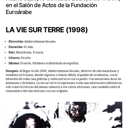
en el Salón de Actos de la Fundación
Euroárabe
LA VIE SUR TERRE
(1998)
Dirección:
Abderrahmane Sissako
Duración:
61 min.
País:
Mauritania, Francia
Género:
Ficción
Idioma:
Francés, Bámbara (subtitulada en español)
Sinopsis:
Al llegar el año 2000, Abderrahmane Sissako, director de cine mauritano y
residente en Francia, decide regresar a Sokolo (Malí), el pueblo de su infancia, con la
intención de rodar una película y reencontrarse con su padre. Con mesuradas dosis de
intimismo y de humor,
La vie sur terre
se representa como una interesante reflexión no
sólo sobre el retorno del mismo cineasta a sus raíces africanas, sino también sobre el
reencuentro del cine africano con sus orígenes.