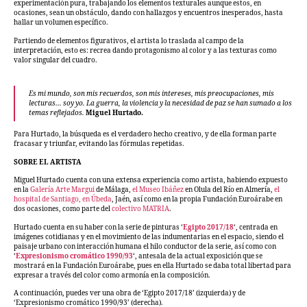
experimentación pura, trabajando los elementos texturales aunque estos, en
ocasiones, sean un obstáculo, dando con hallazgos y encuentros inesperados, hasta
hallar un volumen específico.
Partiendo de elementos figurativos, el artista lo traslada al campo de la
interpretación, esto es: recrea dando protagonismo al color y a las texturas como
valor singular del cuadro.
Es mi mundo, son mis recuerdos, son mis intereses, mis preocupaciones, mis
lecturas… soy yo. La guerra, la violencia y la necesidad de paz se han sumado a los
temas reflejados.
Miguel Hurtado.
Para Hurtado, la búsqueda es el verdadero hecho creativo, y de ella forman parte
fracasar y triunfar, evitando las fórmulas repetidas.
SOBRE EL ARTISTA
Miguel Hurtado cuenta con una extensa experiencia como artista, habiendo expuesto
en la
Galería Arte Margui
de Málaga,
el Museo Ibáñez
en Olula del Río en Almería,
el
hospital de Santiago, en Úbeda
, Jaén, así como en la propia Fundación Euroárabe en
dos ocasiones, como parte del
colectivo MATRIA
.
Hurtado cuenta en su haber con la serie de pinturas ‘
Egipto 2017/18
‘, centrada en
imágenes cotidianas y en el movimiento de las indumentarias en el espacio, siendo el
paisaje urbano con interacción humana el hilo conductor de la serie, así como con
‘
Expresionismo cromático 1990/93
‘, antesala de la actual exposición que se
mostrará en la Fundación Euroárabe, pues en ella Hurtado se daba total libertad para
expresar a través del color como armonía en la composición.
A continuación, puedes ver una obra de ‘Egipto 2017/18’ (izquierda) y de
‘Expresionismo cromático 1990/93’ (derecha).