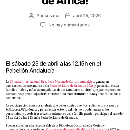
de África!
Por
susana
abril 25, 2026
No hay comentarios
El sábado 25 de abril a las 12.15h en el
Pabellón Andalucía
La
Cátedra Internacional Dra. Leila Mezian de Cultura Amazigh
organiza un
cuentacuentos en el marco de la
Feria del Libro de Granada 2026
y, para ello, busca
familias (niños y niñas acompañadas de sus familiares adultos) que participen como
narradores y personajes de
cuatro cuentos tradicionales amazighes
traducidos al
castellano.
La participación consiste en elegir uno de los cuatro cuentos, solicitarlo vía email a
biblioteca@fundea.org
para recibir el texto del mismo y poder ensayar los
personajes, y que de tres a cuatro miembros de la familia puedan participar el sábado
25 de abril a las 12h en la Feria del Libro de Granada.
Puedes escuchar a la responsable de la Biblioteca Doctora Leila Mezian y
dinamizadora de la sesión en
el programa del mediodía del día 21 de abril
de 2026 en