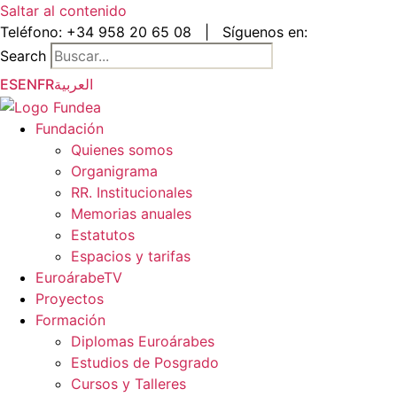
Saltar al contenido
Teléfono:
+34 958 20 65 08
|
Síguenos en:
Search
ES
EN
FR
العربية
Fundación
Quienes somos
Organigrama
RR. Institucionales
Memorias anuales
Estatutos
Espacios y tarifas
EuroárabeTV
Proyectos
Formación
Diplomas Euroárabes
Estudios de Posgrado
Cursos y Talleres