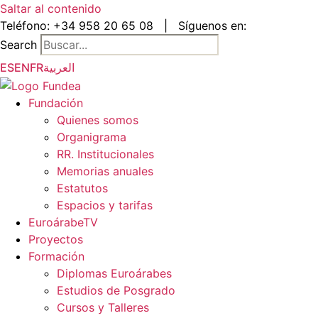
Saltar al contenido
Teléfono:
+34 958 20 65 08
|
Síguenos en:
Search
ES
EN
FR
العربية
Fundación
Quienes somos
Organigrama
RR. Institucionales
Memorias anuales
Estatutos
Espacios y tarifas
EuroárabeTV
Proyectos
Formación
Diplomas Euroárabes
Estudios de Posgrado
Cursos y Talleres