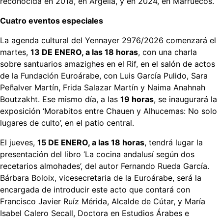
reconocida en 2018, en Argelia, y en 2024, en Marruecos.
Cuatro eventos especiales
La agenda cultural del Yennayer 2976/2026 comenzará el
martes,
13 DE ENERO, a las 18 horas
, con una charla
sobre santuarios amazighes en el Rif, en el salón de actos
de la Fundación Euroárabe, con Luis García Pulido, Sara
Peñalver Martín, Frida Salazar Martín y Naima Anahnah
Boutzakht. Ese mismo día, a las
19 horas
, se inaugurará la
exposición ‘Morabitos entre Chauen y Alhucemas: No solo
lugares de culto’, en el patio central.
El jueves,
15 DE ENERO, a las 18 horas
, tendrá lugar la
presentación del libro ‘La cocina andalusí según dos
recetarios almohades’, del autor Fernando Rueda García.
Bárbara Boloix, vicesecretaria de la Euroárabe, será la
encargada de introducir este acto que contará con
Francisco Javier Ruíz Mérida, Alcalde de Cútar, y María
Isabel Calero Secall, Doctora en Estudios Árabes e