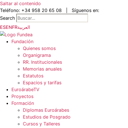
Saltar al contenido
Teléfono:
+34 958 20 65 08
|
Síguenos en:
Search
ES
EN
FR
العربية
Fundación
Quienes somos
Organigrama
RR. Institucionales
Memorias anuales
Estatutos
Espacios y tarifas
EuroárabeTV
Proyectos
Formación
Diplomas Euroárabes
Estudios de Posgrado
Cursos y Talleres