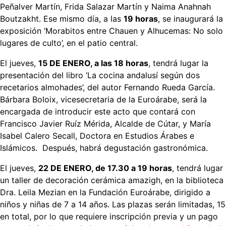
Peñalver Martín, Frida Salazar Martín y Naima Anahnah
Boutzakht. Ese mismo día, a las
19 horas
, se inaugurará la
exposición ‘Morabitos entre Chauen y Alhucemas: No solo
lugares de culto’, en el patio central.
El jueves,
15 DE ENERO, a las 18 horas
, tendrá lugar la
presentación del libro ‘La cocina andalusí según dos
recetarios almohades’, del autor Fernando Rueda García.
Bárbara Boloix, vicesecretaria de la Euroárabe, será la
encargada de introducir este acto que contará con
Francisco Javier Ruíz Mérida, Alcalde de Cútar, y María
Isabel Calero Secall, Doctora en Estudios Árabes e
Islámicos. Después, habrá degustación gastronómica.
El jueves,
22 DE ENERO, de 17.30 a 19 horas
, tendrá lugar
un taller de decoración cerámica amazigh, en la biblioteca
Dra. Leila Mezian en la Fundación Euroárabe, dirigido a
niños y niñas de 7 a 14 años. Las plazas serán limitadas, 15
en total, por lo que requiere inscripción previa y un pago