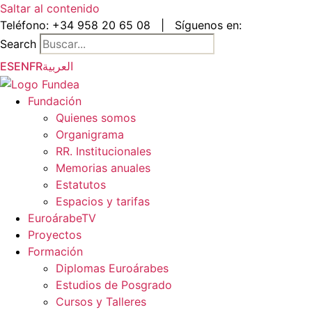
Saltar al contenido
Teléfono:
+34 958 20 65 08
|
Síguenos en:
Search
ES
EN
FR
العربية
Fundación
Quienes somos
Organigrama
RR. Institucionales
Memorias anuales
Estatutos
Espacios y tarifas
EuroárabeTV
Proyectos
Formación
Diplomas Euroárabes
Estudios de Posgrado
Cursos y Talleres