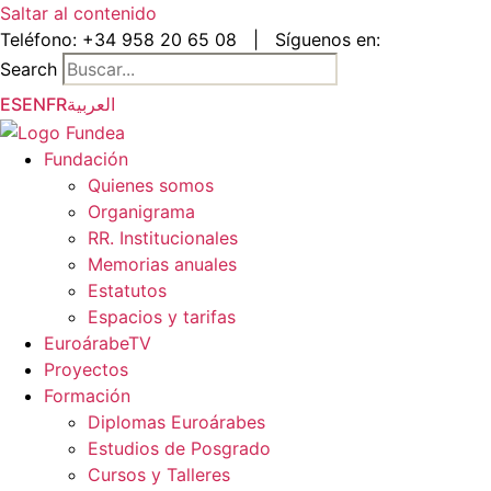
Saltar al contenido
Teléfono:
+34 958 20 65 08
|
Síguenos en:
Search
ES
EN
FR
العربية
Fundación
Quienes somos
Organigrama
RR. Institucionales
Memorias anuales
Estatutos
Espacios y tarifas
EuroárabeTV
Proyectos
Formación
Diplomas Euroárabes
Estudios de Posgrado
Cursos y Talleres