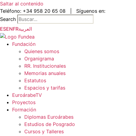
Saltar al contenido
Teléfono:
+34 958 20 65 08
|
Síguenos en:
Search
ES
EN
FR
العربية
Fundación
Quienes somos
Organigrama
RR. Institucionales
Memorias anuales
Estatutos
Espacios y tarifas
EuroárabeTV
Proyectos
Formación
Diplomas Euroárabes
Estudios de Posgrado
Cursos y Talleres