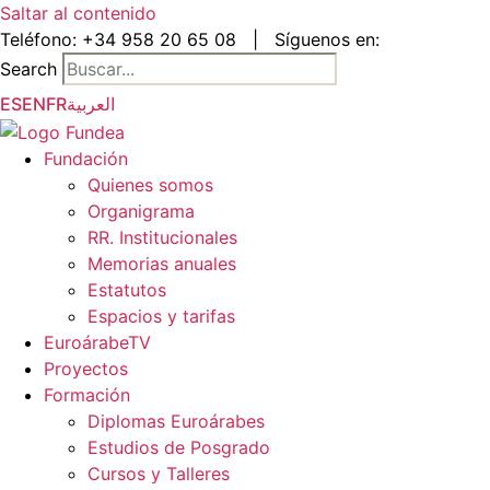
Saltar al contenido
Teléfono:
+34 958 20 65 08
|
Síguenos en:
Search
ES
EN
FR
العربية
Fundación
Quienes somos
Organigrama
RR. Institucionales
Memorias anuales
Estatutos
Espacios y tarifas
EuroárabeTV
Proyectos
Formación
Diplomas Euroárabes
Estudios de Posgrado
Cursos y Talleres